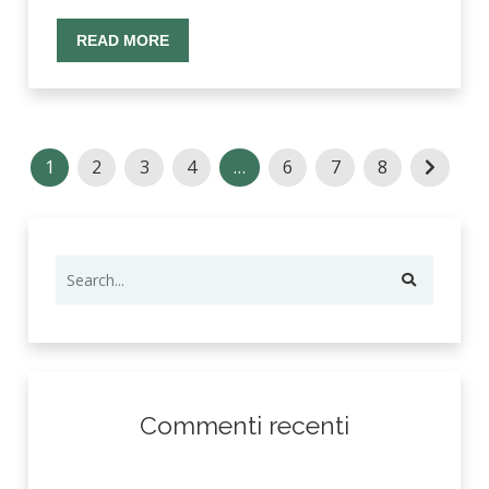
READ MORE
1
2
3
4
…
6
7
8
Commenti recenti